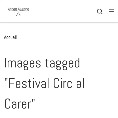
Passer au contenu
Search
Me
Accueil
Images tagged
"Festival Circ al
Carer"