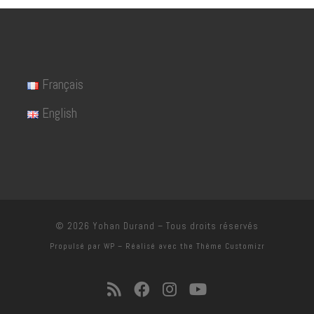
Français
English
© 2026
Yohan Durand
– Tous droits réservés
Propulsé par
WP
– Réalisé avec the
Thème Customizr