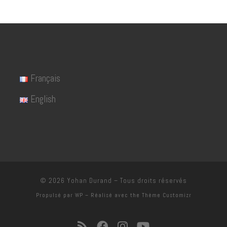
Français
English
© 2026
Yohan Durand
– Tous droits réservés
Propulsé par
WP
– Réalisé avec the
Thème Customizr