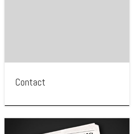
Yohan Durand yohan.diabolo@gmail.com +33 (0)6 32
83 22 72 Production Céline Sin +33 (0)6 77 96 06
03 production.since@gmail.com Pour en voir plus
[…]
Contact